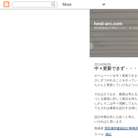
hmd-arc.com
濱田康郎建築設計事務所のブログ。 日々の
2014/06/09
中々更新できず・・・
ホームページを中々更新できま
少しずつやれることをやってい
ちゃんと更新していけるように
それはさておき、建築は考える
つくる建築に対して責任を持ち
しかしそこは
中々
理解してもら
でもそれは建築を設計する側に
設計作業以外にも色々と考え、
いければと思います。
投稿者
濱田康郎建築設計事務
ラベル:
雑記