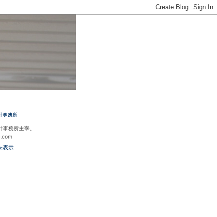
計事務所
計事務所主宰。
c.com
を表示