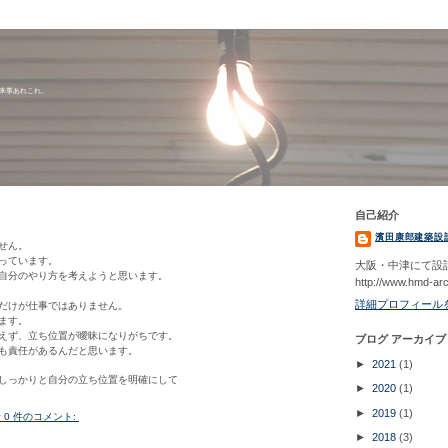
出来事あれこれ。
自己紹介
濱田康郎建築設
せん。
っています。
大阪・中津にて設
自分のやり方を考えようと思います。
http://www.hmd-ar
詳細プロフィール
だけが仕事ではありません。
ます。
えず、立ち位置が曖昧になりがちです。
ブログ アーカイブ
も責任があるんだと思います。
►
2021
(1)
しっかりと自分の立ち位置を明確にして
►
2020
(1)
►
2019
(1)
所
0 件のコメント:
►
2018
(3)