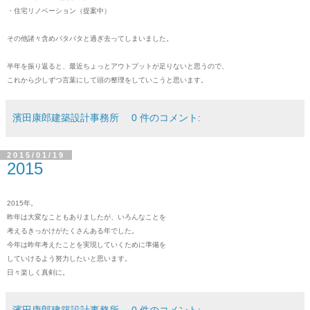
・住宅リノベーション（提案中）
その他諸々含めバタバタと過ぎ去ってしまいました。
半年を振り返ると、最近ちょっとアウトプットが足りないと思うので、
これから少しずつ言葉にして頭の整理をしていこうと思います。
濱田康郎建築設計事務所
0 件のコメント:
2015/01/19
2015
2015年。
昨年は大変なこともありましたが、いろんなことを
考えるきっかけがたくさんある年でした。
今年は昨年考えたことを実現していくために準備を
していけるよう努力したいと思います。
日々楽しく真剣に。
濱田康郎建築設計事務所
0 件のコメント: