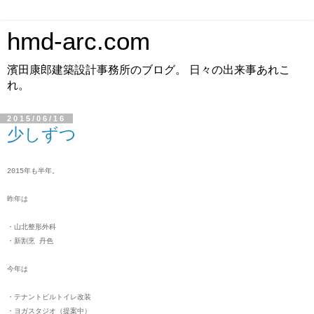
hmd-arc.com
濱田康郎建築設計事務所のブログ。 日々の出来事あれこ
れ。
2015/06/16
少しずつ
2015年も半年。
昨年は
・山北整形外科
・新割烹 丹色
今年は
・テナントビルトイレ改装
・ヨガスタジオ（提案中）