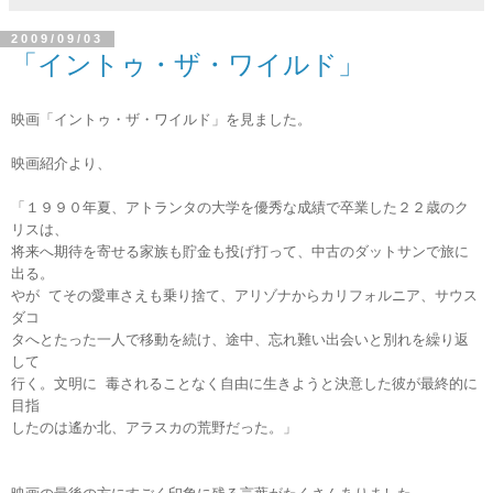
2009/09/03
「イントゥ・ザ・ワイルド」
映画「イントゥ・ザ・ワイルド」を見ました。
映画紹介より、
「１９９０年夏、アトランタの大学を優秀な成績で卒業した２２歳のク
リスは、
将来へ期待を寄せる家族も貯金も投げ打って、中古のダットサンで旅に
出る。
やが てその愛車さえも乗り捨て、アリゾナからカリフォルニア、サウス
ダコ
タへとたった一人で移動を続け、途中、忘れ難い出会いと別れを繰り返
して
行く。文明に 毒されることなく自由に生きようと決意した彼が最終的に
目指
したのは遙か北、アラスカの荒野だった。」