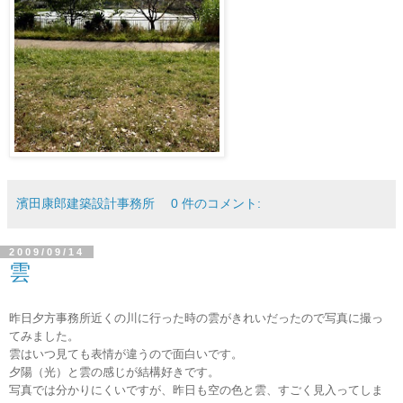
濱田康郎建築設計事務所
0 件のコメント:
2009/09/14
雲
昨日夕方事務所近くの川に行った時の雲がきれいだったので写真に撮っ
てみました。
雲はいつ見ても表情が違うので面白いです。
夕陽（光）と雲の感じが結構好きです。
写真では分かりにくいですが、昨日も空の色と雲、すごく見入ってしま