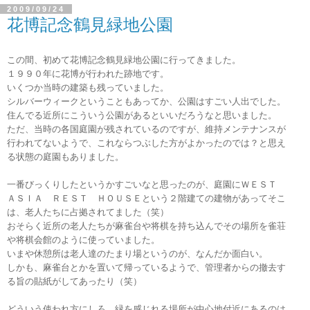
2009/09/24
花博記念鶴見緑地公園
この間、初めて花博記念鶴見緑地公園に行ってきました。
１９９０年に花博が行われた跡地です。
いくつか当時の建築も残っていました。
シルバーウィークということもあってか、公園はすごい人出でした。
住んでる近所にこういう公園があるといいだろうなと思いました。
ただ、当時の各国庭園が残されているのですが、維持メンテナンスが
行われてないようで、これならつぶした方がよかったのでは？と思え
る状態の庭園もありました。
一番びっくりしたというかすごいなと思ったのが、庭園にＷＥＳＴ
ＡＳＩＡ ＲＥＳＴ ＨＯＵＳＥという２階建ての建物があってそこ
は、老人たちに占拠されてました（笑）
おそらく近所の老人たちが麻雀台や将棋を持ち込んでその場所を雀荘
や将棋会館のように使っていました。
いまや休憩所は老人達のたまり場というのが、なんだか面白い。
しかも、麻雀台とかを置いて帰っているようで、管理者からの撤去す
る旨の貼紙がしてあったり（笑）
どういう使われ方にしろ、緑を感じれる場所が中心地付近にあるのは