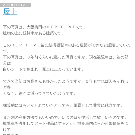
2009/10/20
屋上
下の写真は、大阪梅田のＨＥＰ ＦＩＶＥです。
建物の上に観覧車がある建築です。
このＨＥＰ ＦＩＶＥ後に結構観覧車のある建築ができたと認識していま
す。
下の写真は、３年前くらいに撮った写真ですが、現在観覧車は、箱の部
分は
白いシートで包まれ、完全に止まっています。
できて当初はお客さんも多かったようですが、１年もすれば人もそれほ
ど多
くなく、徐々に減ってきていたようです。
採算的にはもとがとれていたとしても、風景として非常に残念です。
また別の利用方法でもいいので、いつの日か復活して欲しいものです。
観覧車を占拠してアート作品にするとか、観覧車内に何か付加価値をつ
けて