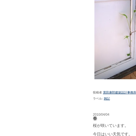
投稿者
濱田康郎建築設計事務
ラベル:
雑記
2010/04/04
春
桜が咲いています。
今日はいい天気です。