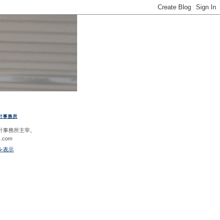
計事務所
計事務所主宰。
c.com
を表示