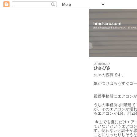
hmd-arc.com
濱田康郎建築設計事務所のブログ。 日々の
2010/04/27
ひさびさ
久々の投稿です。
気がつけばもうすぐゴ
最近事務所にエアコンが
うちの事務所は2階建て
が、そのエアコンが壊れ
るエアコンが1台、計2
今までも夏にだけエア
ていないというエアコン
す。使わないと調子が
ことになったりしそう