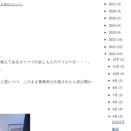
►
2017
(3)
所
0 件のコメント:
►
2016
(3)
►
2015
(2)
►
2014
(4)
►
2013
(9)
►
2012
(16)
►
2011
(23)
。
▼
2010
(54)
す。
►
12月
(1)
に植えてあるオリーブのあしもとのアイビーが・・・。
►
11月
(3)
ね。
►
10月
(4)
►
9月
(2)
いと思いつつ、このまま事務所が占拠されたら扉が開か
。
►
8月
(7)
►
7月
(3)
►
6月
(2)
►
5月
(4)
▼
4月
(3)
ひさびさ
春02