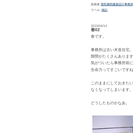
投稿者
濱田康郎建築設計事務
ラベル:
雑記
2010/04/14
春02
春です。
事務所は古い木造住宅
隙間がたくさんありま
気がついたら事務所前
生命力ってすごいです
このままにしておきた
なくなってしまいます
どうしたものかなあ。