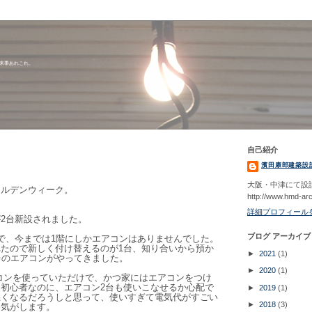
出来事あれこれ。
自己紹介
濱田康郎建築設
大阪・中津にて設
ールデンウィーク。
http://www.hmd-ar
詳細プロフィール
2台新設されました。
ブログ アーカイブ
で、今までは1階にしかエアコンはありませんでした。
たので新しく付け替えるのが1台、知り合いから預か
►
2021
(1)
台のエアコンがやってきました。
►
2020
(1)
コンを使っていただけで、かつ家にはエアコンをつけ
初心者なのに、エアコン2台も使いこなせるか心配で
►
2019
(1)
悪くなるだろうしと思って、使いすぎて電気代がすごい
►
2018
(3)
な気がします。