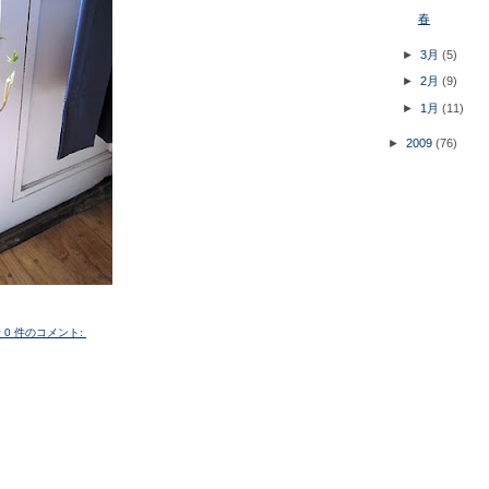
春
►
3月
(5)
►
2月
(9)
►
1月
(11)
►
2009
(76)
所
0 件のコメント: