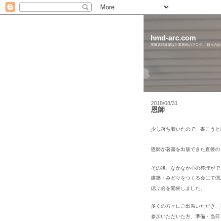
hmd-arc.com
濱田康郎建築設計事務所のブログ。 日々の
2018/08/31
恩師
少し落ち着いたので、書こうと
恩師が著書を出版できた直後の
その後、なかなか心の整理がで
建築・みどりをつくる会にて偲
偲ぶ会を開催しました。
多くの方々にご出席いただき、
参加いただいた方、準備・当日