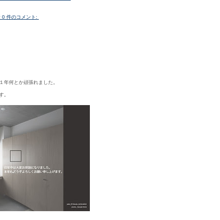
所
0 件のコメント:
１年何とか頑張れました。
す。