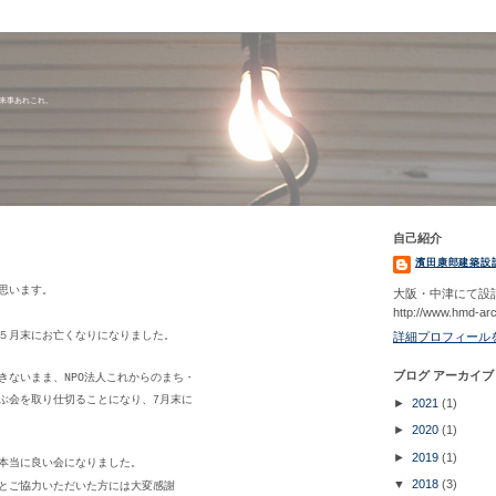
出来事あれこれ。
自己紹介
濱田康郎建築設
思います。
大阪・中津にて設
http://www.hmd-ar
５月末にお亡くなりになりました。
詳細プロフィール
ブログ アーカイブ
きないまま、NPO法人これからのまち・
ぶ会を取り仕切ることになり、7月末に
►
2021
(1)
►
2020
(1)
►
2019
(1)
本当に良い会になりました。
▼
2018
(3)
とご協力いただいた方には大変感謝