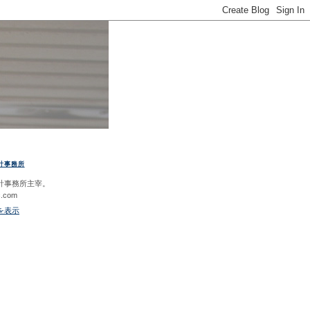
計事務所
計事務所主宰。
c.com
を表示