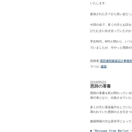
いたします。
参加された方々から良い会だっ
今回の会で、多くの方とお話を
ひたむきに向き合っていたのか
学生時代、NPOと関わり、い
でいましたが、今やっと恩師の
投稿者
濱田康郎建築設計事務
ラベル:
建築
2018/05/23
恩師の著書
恩師の著書を私が関わっている
発行者となり、出版させていた
多くの方に基金協力をしていた
慕われていた恩師の人を引きつ
建築関係の方は是非手にとって
■「
Message from Berl