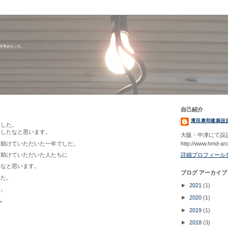
出来事あれこれ。
自己紹介
濱田康郎建築設
ました。
をしたなと思います。
大阪・中津にて設
に助けていただいた一年でした。
http://www.hmd-ar
詳細プロフィール
て助けていただいた人たちに
いなと思います。
ブログ アーカイブ
した。
►
2021
(1)
す。
►
2020
(1)
所
►
2019
(1)
►
2018
(3)