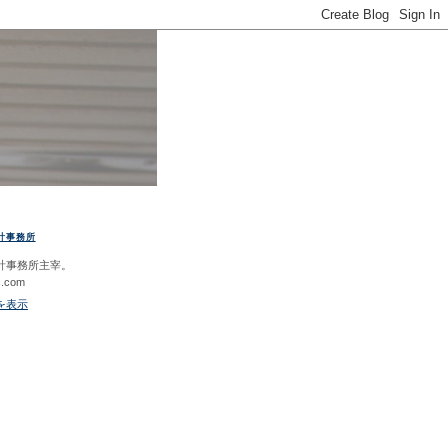
計事務所
計事務所主宰。
c.com
を表示