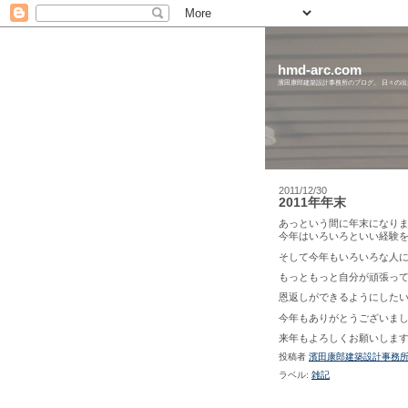
hmd-arc.com
濱田康郎建築設計事務所のブログ。 日々の
2011/12/30
2011年年末
あっという間に年末になり
今年はいろいろといい経験
そして今年もいろいろな人
もっともっと自分が頑張っ
恩返しができるようにした
今年もありがとうございま
来年もよろしくお願いしま
投稿者
濱田康郎建築設計事務
ラベル:
雑記