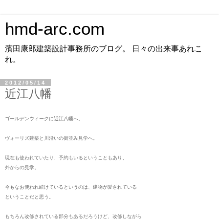
hmd-arc.com
濱田康郎建築設計事務所のブログ。 日々の出来事あれこ
れ。
2012/05/14
近江八幡
ゴールデンウィークに近江八幡へ。
ヴォーリズ建築と川沿いの街並み見学へ。
現在も使われていたり、予約もいるということもあり、
外からの見学。
今もなお使われ続けているというのは、建物が愛されている
ということだと思う。
もちろん改修されている部分もあるだろうけど、改修しながら