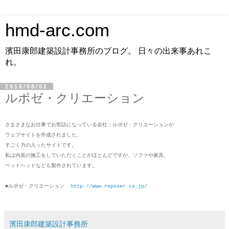
hmd-arc.com
濱田康郎建築設計事務所のブログ。 日々の出来事あれこ
れ。
2016/08/02
ルポゼ・クリエーション
さまざまなお仕事でお世話になっている会社：ルポゼ・クリエーションが
ウェブサイトを作成されました。
すごく力の入ったサイトです。
私は内装の施工をしていただくことがほとんどですが、ソファや家具、
ベッドヘッドなども製作されています。
■ルポゼ・クリエーション
http://www.reposer.co.jp/
濱田康郎建築設計事務所