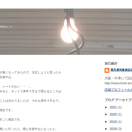
出来事あれこれ。
自己紹介
濱田康郎建築設
が無くなってきたので、注文しようと思ったら
生産中止。
大阪・中津にて設
http://www.hmd-ar
、シートがない・・・。
詳細プロフィール
みると、ネットで来年３月まで買えるところは
ブログ アーカイブ
ことは分かりましたが、それも来年３月まで。
►
2021
(1)
残念です。
►
2020
(1)
すごく残念です。
►
2019
(1)
►
2018
(3)
買いに行ったら、既に生産中止になったと。