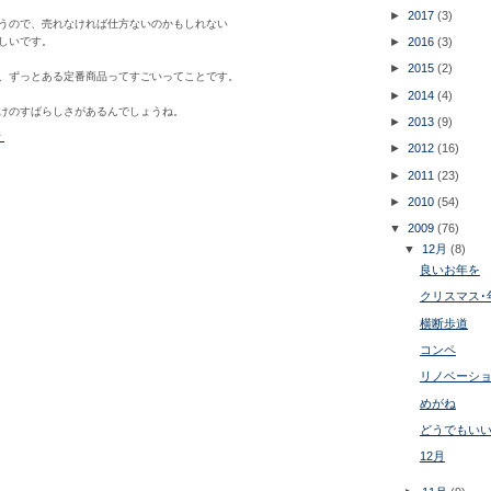
►
2017
(3)
うので、売れなければ仕方ないのかもしれない
►
2016
(3)
しいです。
►
2015
(2)
、ずっとある定番商品ってすごいってことです。
►
2014
(4)
けのすばらしさがあるんでしょうね。
►
2013
(9)
所
►
2012
(16)
►
2011
(23)
►
2010
(54)
▼
2009
(76)
▼
12月
(8)
良いお年を
クリスマス･
横断歩道
コンペ
リノベーショ
めがね
どうでもい
12月