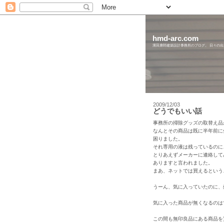
hmd-arc.com
濱田康郎建築設計事務所のブログ。 日々の
2009/12/03
どうでもいい話
事務所の掃除グッズの取替え品
なんとその商品は既に半年前に
困りました。
それ専用の液は残っているのに
とりあえずメーカーに連絡して
ありますと言われました。
まあ、ネットでは買えるという
うーん、気に入っていたのに、
気に入った商品が無くなるのは
この間も無印良品にある商品を