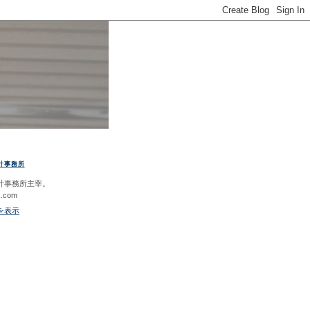
計事務所
計事務所主宰。
c.com
を表示