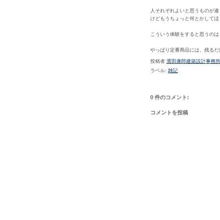
人それぞれよいと思うものが違
けどもうちょっと何とかしてほ
こういう体験をすると思うのは
やっぱり定番商品には、残るだ
投稿者
濱田康郎建築設計事務
ラベル:
雑記
0 件のコメント:
コメントを投稿