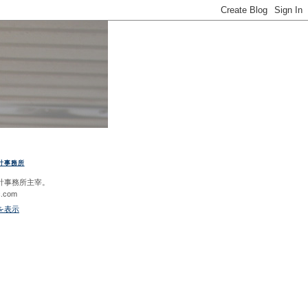
計事務所
計事務所主宰。
c.com
を表示