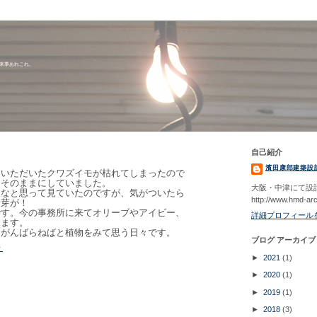
出来事あれこれ。
自己紹介
濱田康郎建築設
にいただいたクワズイモが枯れてしまったので
はそのままにしていました。
大阪・中津にて設
るなと思って見ていたのですが、気がついたら
http://www.hmd-ar
新芽が！
です。今の事務所に来てオリーブやアイビー、
詳細プロフィール
します。
てがんばらねばと植物をみて思う日々です。
ブログ アーカイブ
所
►
2021
(1)
►
2020
(1)
►
2019
(1)
►
2018
(3)