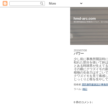
hmd-arc.com
濱田康郎建築設計事務所のブログ。 日々の
2010/07/08
パワー
少し前に事務所開設時
枯れた部分を抜いて鉢
とある時雑草が生えて
その横にクワズイモの
植物の生命力はすごい
クワズイモを見て痛感
じっくりと根を生やし
投稿者
濱田康郎建築設計事務
ラベル:
雑記
0 件のコメント: