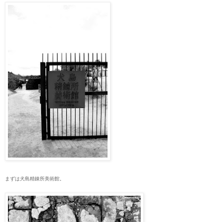
まずは犬島精錬所美術館。