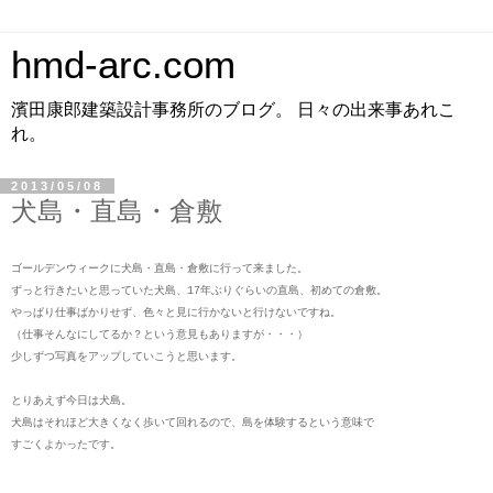
hmd-arc.com
濱田康郎建築設計事務所のブログ。 日々の出来事あれこ
れ。
2013/05/08
犬島・直島・倉敷
ゴールデンウィークに犬島・直島・倉敷に行って来ました。
ずっと行きたいと思っていた犬島、17年ぶりぐらいの直島、初めての倉敷。
やっぱり仕事ばかりせず、色々と見に行かないと行けないですね。
（仕事そんなにしてるか？という意見もありますが・・・）
少しずつ写真をアップしていこうと思います。
とりあえず今日は犬島。
犬島はそれほど大きくなく歩いて回れるので、島を体験するという意味で
すごくよかったです。