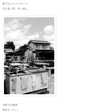
家プロジェクトの一つ。
空と影と壁。良い感じ。
犬島での風景。
青空キッチン。